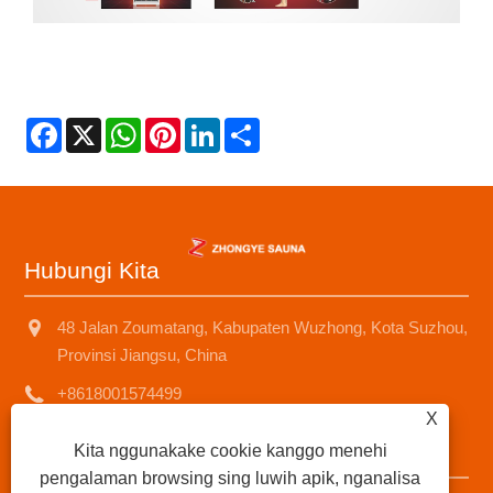
Facebook
X
WhatsApp
Pinterest
LinkedIn
Share
Hubungi Kita
48 Jalan Zoumatang, Kabupaten Wuzhong, Kota Suzhou,
Provinsi Jiangsu, China
+8618001574499
X
saunad688@163.com
Kita nggunakake cookie kanggo menehi
pengalaman browsing sing luwih apik, nganalisa