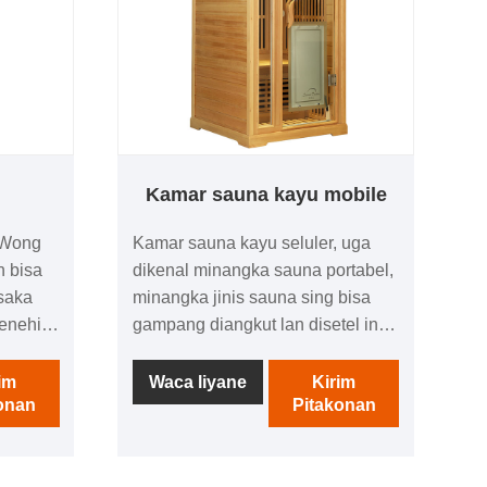
Kamar sauna kayu mobile
 Wong
Kamar sauna kayu seluler, uga
n bisa
dikenal minangka sauna portabel,
saka
minangka jinis sauna sing bisa
menehi
gampang diangkut lan disetel ing
g apik
macem-macem lokasi. Biasane
e.
digawe saka kayu lan nduweni
im
Waca liyane
Kirim
onan
Pitakonan
ri lan
kabin terisolasi kanthi sistem
go kita
pemanas sing bisa didhukung
dening listrik, kayu, utawa