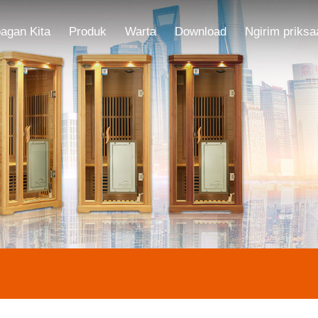
agan Kita
Produk
Warta
Download
Ngirim priksa