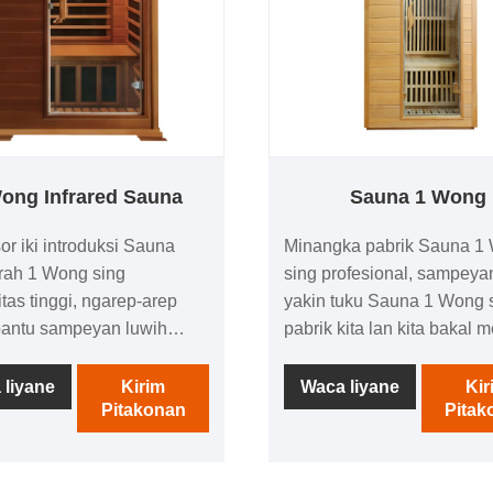
ong Infrared Sauna
Sauna 1 Wong
sor iki introduksi Sauna
Minangka pabrik Sauna 1
rah 1 Wong sing
sing profesional, sampeya
itas tinggi, ngarep-arep
yakin tuku Sauna 1 Wong 
bantu sampeyan luwih
pabrik kita lan kita bakal 
Sauna Infra Merah 1 Wong.
layanan sawise-sale palin
e pelanggan anyar lan
lan pangiriman pas wektun
 liyane
Kirim
Waca liyane
Kir
Pitakonan
Pitak
anggo terus kerjo bareng
solusi bespoke kanggo mbu
ita kanggo nggawe mangsa
layanan unparalleled kang
pik! Swara taun,
klien.