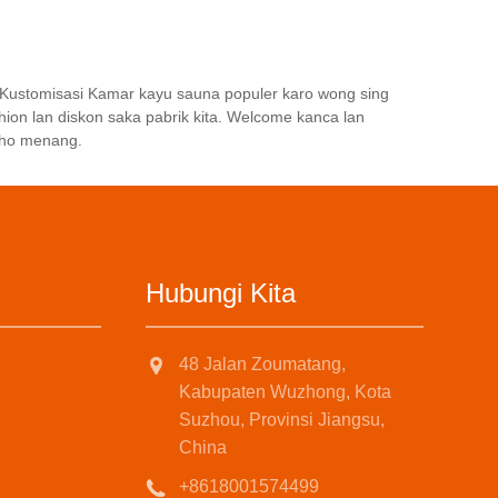
propana. Sauna kayu seluler bisa
digunakake ing njero ruangan lan
ing njaba ruangan.
. Kustomisasi Kamar kayu sauna populer karo wong sing
ion lan diskon saka pabrik kita. Welcome kanca lan
ndho menang.
Hubungi Kita
48 Jalan Zoumatang,
Kabupaten Wuzhong, Kota
Suzhou, Provinsi Jiangsu,
China
+8618001574499