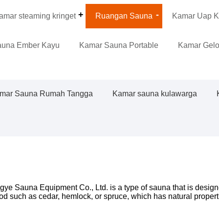
amar steaming kringet
Ruangan Sauna
Kamar Uap K
auna Ember Kayu
Kamar Sauna Portable
Kamar Gel
mar Sauna Rumah Tangga
Kamar sauna kulawarga
Sauna Equipment Co., Ltd. is a type of sauna that is designed
wood such as cedar, hemlock, or spruce, which has natural propert