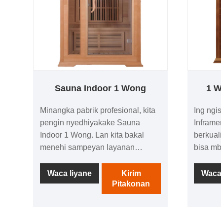
Sauna Indoor 1 Wong
1 W
Minangka pabrik profesional, kita
Ing ngi
pengin nyedhiyakake Sauna
Inframe
Indoor 1 Wong. Lan kita bakal
berkual
menehi sampeyan layanan
bisa m
sawise-sale paling apik lan
ngerti 
pangiriman pas wektune.Produk
Welcom
Waca liyane
Kirim
Waca
Pitakonan
kita ora mung didol ing
lawas k
saindhenging negara, nanging
karo k
uga diekspor menyang luwih saka
luwih a