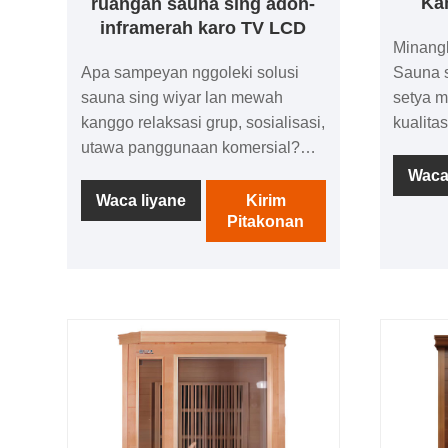
Ka
ruangan sauna sing adoh-
inframerah karo TV LCD
Minang
Apa sampeyan nggoleki solusi
Sauna 
sauna sing wiyar lan mewah
setya m
kanggo relaksasi grup, sosialisasi,
kualita
utawa panggunaan komersial?
pelangg
Kali 5-10 wong sauna Kamar
duwe p
Waca
sauna sauna sing adoh banget
peralat
Waca liyane
Kirim
Pitakonan
karo TV LCD disedhiyakake
produk 
kanggo kabutuhan, nggabungake
akeh p
bahan-bahan premium, lan desain
sampeya
pusat manungsa.