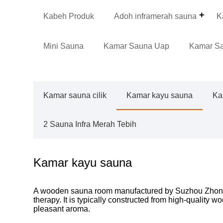
Kabeh Produk
Adoh inframerah sauna
K
Mini Sauna
Kamar Sauna Uap
Kamar S
Kamar sauna cilik
Kamar kayu sauna
Ka
2 Sauna Infra Merah Tebih
Kamar kayu sauna
A wooden sauna room manufactured by Suzhou Zhongye 
therapy. It is typically constructed from high-quality 
pleasant aroma.