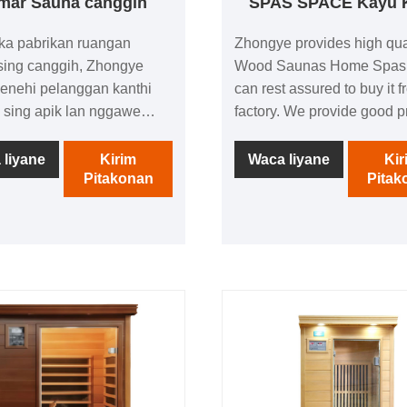
mar Sauna canggih
SPAS SPACE Kayu 
ka pabrikan ruangan
Zhongye provides high qua
sing canggih, Zhongye
Wood Saunas Home Spas,
enehi pelanggan kanthi
can rest assured to buy it f
s sing apik lan nggawe
factory. We provide good p
an ngrasa lan marem. Kita
and services for customers
engalaman manufaktur lan
Contact us and get more de
 liyane
Kirim
Waca liyane
Kir
Pitakonan
Pitak
an produksi maju, lan
sing adol dikenali dening
elanggan, supaya
n bisa tuku kanthi yakin.