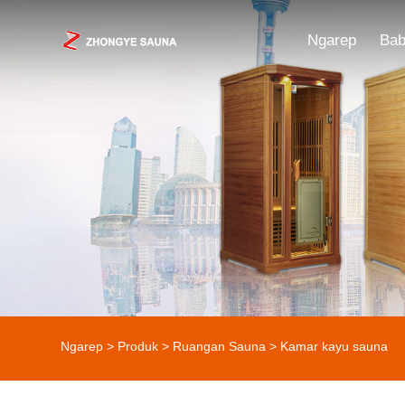
Ngarep
Bab
Ngarep
>
Produk
>
Ruangan Sauna
> Kamar kayu sauna