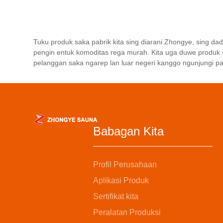
20 negara lan wilayah kayata
perusa
Amerika Serikat, Kanada,
pisanan
Australia, Singapura, Hong Kong,
produk 
India, Iran, Uni Emirat Arab, Brazil,
sawise-
Tuku produk saka pabrik kita sing diarani Zhongye, sing d
Chili, lan sapiturute, kanthi volume
layanan
pengin entuk komoditas rega murah. Kita uga duwe produk s
ekspor taunan luwih saka 60%.
custome
pelanggan saka ngarep lan luar negeri kanggo ngunjungi pabr
babak l
lan la
kaperca
nggawe
pelang
Babagan Kita
jangka 
nguntu
Profil Perusahaan
Aplikasi Produk
Sertifikat kita
Peralatan Produksi