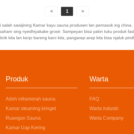
haan nempatno pelanggan
, lan wis ditetepake
<
1
>
wis dodolan, sales, lan
sales specifications
adi salah sawijining Kamar kayu sauna produsen lan pemasok ing china
 kanggo nyukupi syarat
aham sing nyedhiyakake grosir. Sampeyan bisa yakin tuku produk fash
r ing kabeh. -proses
ik kita lan kerjo bareng karo kita, pangarep-arep kita bisa njaluk pi
an kabèh, supaya produk
yanan wis menangaké
yan saka pelanggan lan
 hubungan kuwat karo
gan. Hubungan kerjasama
Produk
Warta
panjang lan saling
ngake wis diadegake.
Adoh inframerah sauna
FAQ
Kamar steaming kringet
Warta industri
Ruangan Sauna
Warta Company
Kamar Uap Kering