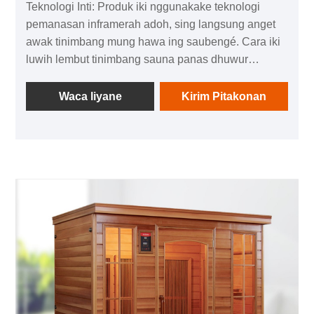
Teknologi Inti: Produk iki nggunakake teknologi
pemanasan inframerah adoh, sing langsung anget
awak tinimbang mung hawa ing saubengé. Cara iki
luwih lembut tinimbang sauna panas dhuwur
tradisional, kanthi suhu biasane antara 50°C - 65°C,
dadi becik kanggo wong sing seneng detoksifikasi
Waca liyane
Kirim Pitakonan
tanpa panas banget.