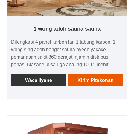
1 wong adoh sauna sauna
Dilengkapi 4 panel karbon lan 1 tabung karbon, 1
wong sing adoh banget sauna nyedhiyakake
pemanasan sakit 360 derajat, njamin distribusi
panas. Biasane, bisa uga ana ing 10-15 menit,
ngidini sampeyan ngrasakake pengalaman sauna
tanpa tundha.
Waca liyane
Kirim Pitakonan