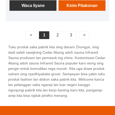
peralatan audio. Sampeyan bisa muter musik sing
Waca liyane
Kirim Pitakonan
disenengi ing sawayah-wayah nalika nggunakake,
sing ngijini sampeyan kanggo ngenthengake kesel
awan lan duwe pengalaman kesehatan ngarep
energizing.
<
1
2
3
>
Tuku produk saka pabrik kita sing diarani Zhongye, sing
dadi salah sawijining Cedar Abang adoh sauna Infrared
Sauna produsen lan pemasok ing china. Kustomisasi Cedar
Abang adoh sauna Infrared Sauna populer karo wong sing
pengin entuk komoditas rega murah. Kita uga duwe produk
saham sing nyedhiyakake grosir. Sampeyan bisa yakin tuku
produk fashion lan diskon saka pabrik kita. Welcome kanca
lan pelanggan saka ngarep lan luar negeri kanggo
ngunjungi pabrik kita lan kerjo bareng karo kita, pangarep-
arep kita bisa njaluk pindho menang.