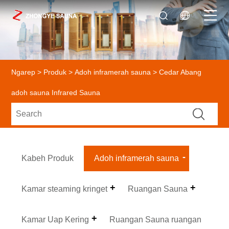
Ngarep
>
Produk
>
Adoh inframerah sauna
> Cedar Abang
adoh sauna Infrared Sauna
Kabeh Produk
Adoh inframerah sauna
Kamar steaming kringet
Ruangan Sauna
Kamar Uap Kering
Ruangan Sauna ruangan