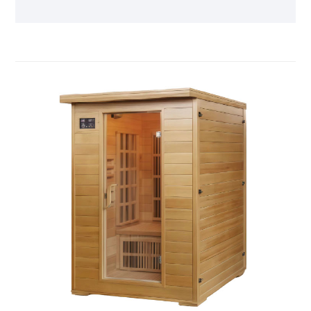
iku nggawe anget kuat nanging energizing padha
kanggo basking ing suryo srengenge alam, nanging
ing lingkungan kontrol kebak lan aman. Suhu sing
bisa disesuaikan lan dawa sesi cocog karo
preferensi individu, dene desain sing ramping lan
kompak digabungake kanthi lancar menyang omah
utawa apartemen. Gampang operate lan ngumpul,
ngilangake kerumitan lan pangopènan sing ana
gandhengane karo sauna tradisional, dadi pilihan
sing cocog kanggo istirahat lan rejuvenasi sing
gampang.