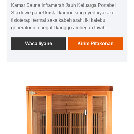
Kamar Sauna Inframerah Jauh Keluarga Portabel
Siji duwe panel kristal karbon sing nyedhiyakake
fisioterapi termal saka kabeh arah. Iki kalebu
generator ion negatif kanggo ambegan luwih
gampang lan dilengkapi peralatan audio kanggo
nyenengake musik. Sawise nggunakake sauna iki,
Waca liyane
Kirim Pitakonan
pangguna bisa ngalami rasa kesel lan pengalaman
kesehatan ing omah sing nyegerake.