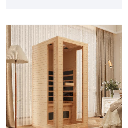
sauna abang-inframerah dadi panas, ngilangi panas
tradisional saunas tradisional lan ngirim santai
kanthi cepet. Cocog kanggo kulawarga utawa
kelompok cilik kanggo nuduhake, dadi ruang mulyo
kanggo nguatake ikatan lan rejuvenate. Kita
minangka produsen profesional adhedhasar ing
Suzhou, China, sing spesialisasi ing produksi
sauna. Produk kita diekspor menyang puluhan
negara ing saindenging jagad, lan kita nawakake
layanan pangaturan khusus - kalebu pangaturan,
bahan, kayu, lan fitur tambahan kanggo nyukupi
kabutuhan pribadi. Nginstall Sauna ing omah
minangka investasi ing kesehatan: ngidini
sampeyan seneng sesi Sauna biasa tanpa lelungan
menyang spas utawa gim. Iki nyolong otot lan
promosi pulih sawise latian, lan uga bisa dadi
mundur kanthi sepi kanggo maca, meditasi, utawa
santai karo wong sing dikasihi ing akhir minggu.