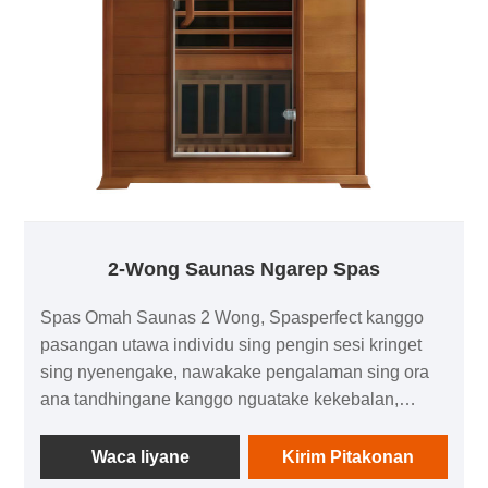
2-Wong Saunas Ngarep Spas
Spas Omah Saunas 2 Wong, Spasperfect kanggo
pasangan utawa individu sing pengin sesi kringet
sing nyenengake, nawakake pengalaman sing ora
ana tandhingane kanggo nguatake kekebalan,
ngresiki awak, lan ngendhokke sawise dina sing
sibuk. Tumindak liwat gelombang cahya infra merah
Waca liyane
Kirim Pitakonan
sing nembus kulit kanggo panas awak saka njero,