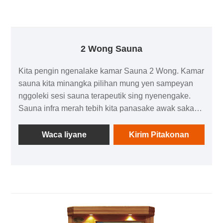
2 Wong Sauna
Kita pengin ngenalake kamar Sauna 2 Wong. Kamar
sauna kita minangka pilihan mung yen sampeyan
nggoleki sesi sauna terapeutik sing nyenengake.
Sauna infra merah tebih kita panasake awak saka
njero metu nggunakake teknologi cahya infra merah,
minangka lawan saka sauna conventional sing
Waca liyane
Kirim Pitakonan
panas udhara watara sampeyan. Iki tegese
sampeyan bisa nikmati kabeh kaluwihan saka
sauna konvensional tanpa kudu nandhang kaku ing
wilayah cilik lan lembab.