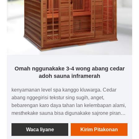
Omah nggunakake 3-4 wong abang cedar
adoh sauna inframerah
kenyamanan level spa kanggo kluwarga. Cedar
abang nggegirisi tekstur sing sugih, anget,
bebarengan karo daya tahan lan kelembapan alami,
mesthekake sauna bisa digunakake sajrone pirang-
pirang taun. Produk iki dilengkapi fitur suhu sing
bisa diatur, ngidini pangguna ngatur suhu relaksasi
Waca liyane
Kirim Pitakonan
yen perlu. Omah nggunakake 3-4 wong pemanasan