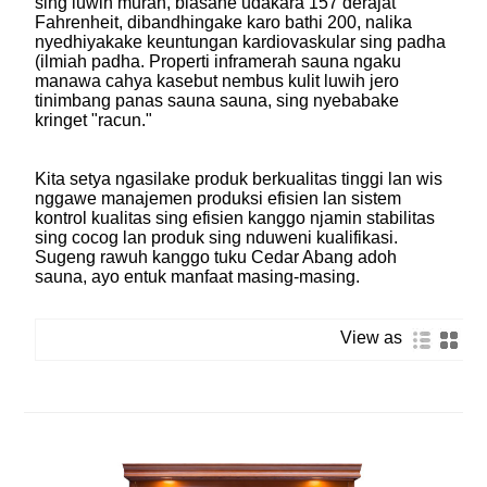
sing luwih murah, biasane udakara 157 derajat
Fahrenheit, dibandhingake karo bathi 200, nalika
nyedhiyakake keuntungan kardiovaskular sing padha
(ilmiah padha. Properti inframerah sauna ngaku
manawa cahya kasebut nembus kulit luwih jero
tinimbang panas sauna sauna, sing nyebabake
kringet "racun."
Kita setya ngasilake produk berkualitas tinggi lan wis
nggawe manajemen produksi efisien lan sistem
kontrol kualitas sing efisien kanggo njamin stabilitas
sing cocog lan produk sing nduweni kualifikasi.
Sugeng rawuh kanggo tuku Cedar Abang adoh
sauna, ayo entuk manfaat masing-masing.
View as