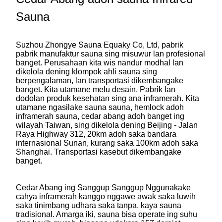
Sauna
Suzhou Zhongye Sauna Equaky Co, Ltd, pabrik
pabrik manufaktur sauna sing misuwur lan profesional
banget. Perusahaan kita wis nandur modhal lan
dikelola dening klompok ahli sauna sing
berpengalaman, lan transportasi dikembangake
banget. Kita utamane melu desain, Pabrik lan
dodolan produk kesehatan sing ana inframerah. Kita
utamane ngasilake sauna sauna, hemlock adoh
inframerah sauna, cedar abang adoh banget ing
wilayah Taiwan, sing dikelola dening Beijing - Jalan
Raya Highway 312, 20km adoh saka bandara
internasional Sunan, kurang saka 100km adoh saka
Shanghai. Transportasi kasebut dikembangake
banget.
Cedar Abang ing Sanggup Sanggup Nggunakake
cahya inframerah kanggo nggawe awak saka luwih
saka tinimbang udhara saka tanpa, kaya sauna
tradisional. Amarga iki, sauna bisa operate ing suhu