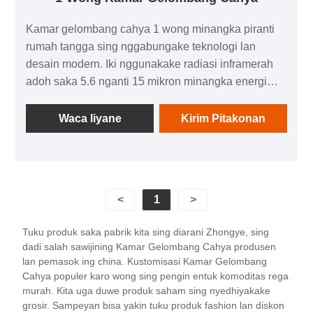
Kamar gelombang cahya 1 wong minangka piranti
rumah tangga sing nggabungake teknologi lan
desain modern. Iki nggunakake radiasi inframerah
adoh saka 5.6 nganti 15 mikron minangka energi
utama, lan liwat prinsip panas, penetrasi, lan
resonansi, ngidini awak manungsa kringet sanajan
Waca liyane
Kirim Pitakonan
ing lingkungan suhu sing kurang, entuk efek sing
padha karo olahraga. Produk iki ora mung nduweni
fungsi kanggo mbentuk awak, nyuda rasa nyeri, lan
nyetel emosi, nanging uga dilengkapi fasilitas
<
1
>
hiburan sing modis kayata speaker digital lan lampu
maca, supaya wong bisa nikmati kesehatan nalika
Tuku produk saka pabrik kita sing diarani Zhongye, sing
uga santai awak lan pikiran. Kamar gelombang
dadi salah sawijining Kamar Gelombang Cahya produsen
cahya 1 wong cocok kanggo macem-macem
lan pemasok ing china. Kustomisasi Kamar Gelombang
panggonan kayata omah, hotel, apartemen, lan liya-
Cahya populer karo wong sing pengin entuk komoditas rega
murah. Kita uga duwe produk saham sing nyedhiyakake
liyane. Bahan kasebut biasane kayu berkualitas
grosir. Sampeyan bisa yakin tuku produk fashion lan diskon
tinggi kayata hemlock Kanada lan cedar abang,