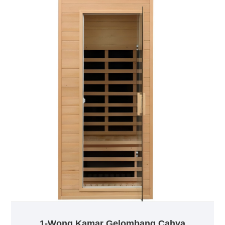
ciri suhu sing moderat, kelembapan sing sithik, lan
nggawe lingkungan sing nyaman. Malah ing suhu
sing sithik, dheweke bisa kringet kanthi efektif lan
nikmati pengalaman uap kringet sing nyaman.
1-Wong Kamar Gelombang Cahya