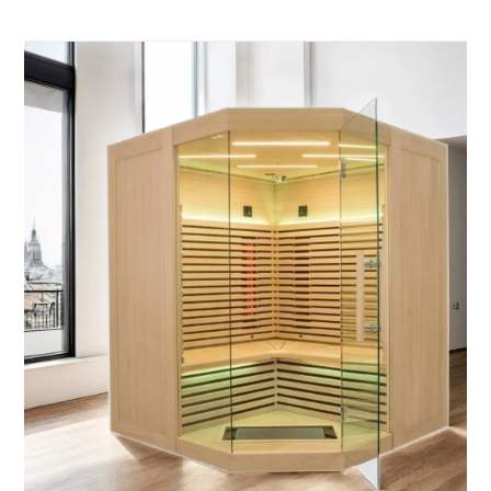
nalika njaga kabin kanthi aman lan elegan.
Dirancang kanggo panggunaan njero ruangan, iki
minangka upgrade sing cocog kanggo papan
kesehatan omah sampeyan.