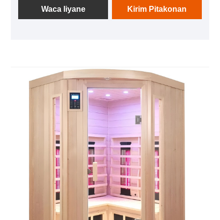
nikmati ing wektu sing padha. Iki nggunakake
Waca liyane
Kirim Pitakonan
prinsip radiasi infra merah adoh lan nyimulasi
informasi spektrum biologi awak manungsa liwat
adus gelombang cahya. Nyedhiyakake pijet entheng
kanggo sel manungsa, ningkatake sirkulasi getih lan
metabolisme, mbantu ngilangi racun saka awak,
ningkatake kualitas kulit, lan entuk efek kaendahan,
kaendahan awak, fitness, detoksifikasi, istirahat lan
nyuda stres, lan njaga kesehatan. Kajaba iku,
ruangan gelombang cahya 2 wong uga dilengkapi
fungsi tambahan kayata musik, bar oksigen, lan
lampu maca, nambah pengalaman pangguna.
Produk iki cocog kanggo digunakake ing omah,
salon kecantikan, pusat kesehatan, lan papan
liyane, lan minangka pilihan sing cocog kanggo
wong modern kanggo ngupayakake gaya urip sing
sehat.