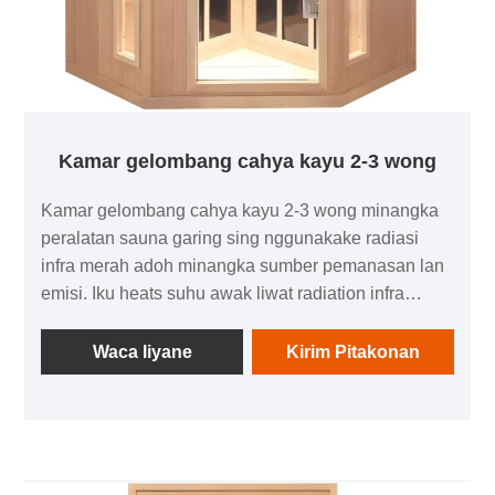
Kamar gelombang cahya kayu 2-3 wong
Kamar gelombang cahya kayu 2-3 wong minangka
peralatan sauna garing sing nggunakake radiasi
infra merah adoh minangka sumber pemanasan lan
emisi. Iku heats suhu awak liwat radiation infra
merah adoh, dipun promosiaken kegiatan kelenjar
kringet, lan duwe macem-macem keuntungan
Waca liyane
Kirim Pitakonan
kesehatan potensial, kayata detoksifikasi,
Ngapikake sirkulasi getih, bobot mundhut lan
mbentuk, sayah awak lan pikiran, lan nambah
sistem imun. Dibandhingake karo kamar sauna
tradisional, kamar uap kringet inframerah adoh duwe