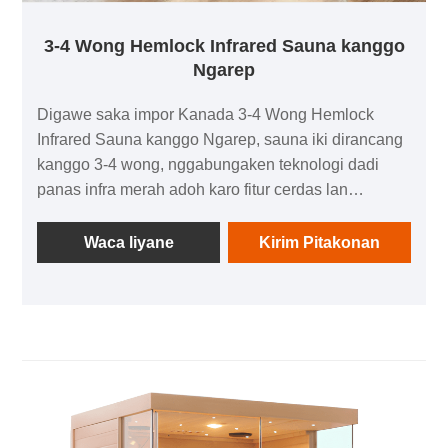
3-4 Wong Hemlock Infrared Sauna kanggo
Ngarep
Digawe saka impor Kanada 3-4 Wong Hemlock
Infrared Sauna kanggo Ngarep, sauna iki dirancang
kanggo 3-4 wong, nggabungaken teknologi dadi
panas infra merah adoh karo fitur cerdas lan
pangguna-loropaken. Iki nggabungake pelestarian
kesehatan lan istirahat, nggawe ruang sauna pribadi
Waca liyane
Kirim Pitakonan
eksklusif kanggo kulawarga sing sadar kualitas. Ora
ana instalasi rumit sing dibutuhake, ngimbangi
safety lan kepraktisan, ngidini sampeyan nikmati
pengalaman sauna profesional saka kenyamanan
omah sampeyan.