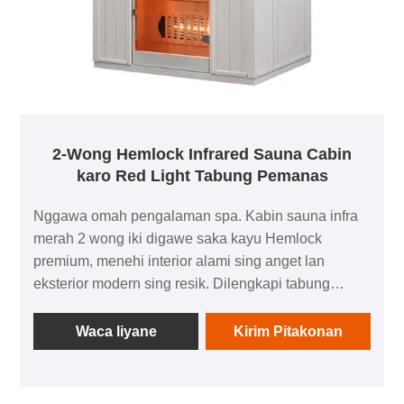
2-Wong Hemlock Infrared Sauna Cabin
karo Red Light Tabung Pemanas
Nggawa omah pengalaman spa. Kabin sauna infra
merah 2 wong iki digawe saka kayu Hemlock
premium, menehi interior alami sing anget lan
eksterior modern sing resik. Dilengkapi tabung
pemanasan infra merah cahya abang, dadi panas
kanthi cepet lan nyedhiyakake anget sing tetep lan
Waca liyane
Kirim Pitakonan
nyaman kanggo ndhukung istirahat, rutinitas kringet,
lan pemulihan sawise latihan. Pintu kaca tempered
nggawe perasaan sing luwih mbukak lan nyaman