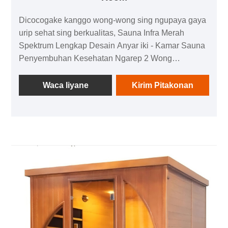
Dicocogake kanggo wong-wong sing ngupaya gaya
urip sehat sing berkualitas, Sauna Infra Merah
Spektrum Lengkap Desain Anyar iki - Kamar Sauna
Penyembuhan Kesehatan Ngarep 2 Wong
nggabungake desain inovatif lan mupangat
kesehatan multi-dimensi, dadi pilihan sing cocog
Waca liyane
Kirim Pitakonan
kanggo kesehatan omah lan skenario kesehatan
komersial. Kanthi teknologi inframerah spektrum
lengkap, nggabungake macem-macem nilai
kesehatan kayata nyuda stres, kaendahan kulit, lan
detoksifikasi ing sak ruang, nggawe "kabin
penyembuhan fisik lan mental" pribadi kanggo
sampeyan.