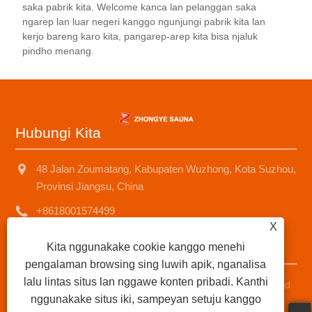
saka pabrik kita. Welcome kanca lan pelanggan saka
njamin daya tahan lan estetika produk kasebut.
ngarep lan luar negeri kanggo ngunjungi pabrik kita lan
kerjo bareng karo kita, pangarep-arep kita bisa njaluk
pindho menang.
Hubungi Kita
48 Jalan Zoumatang, Kabupaten Wuzhong, Kota Suzhou,
Provinsi Jiangsu, China
+8618001574499
X
saunad688@163.com
Kita nggunakake cookie kanggo menehi
pengalaman browsing sing luwih apik, nganalisa
lalu lintas situs lan nggawe konten pribadi. Kanthi
Hak Cipta © 2025 suzhou zhongye sauna Equipment Co, Ltd
nggunakake situs iki, sampeyan setuju kanggo
Kabeh hak dilindhungi undhang-undhang.