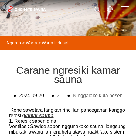
Ngarep
>
Warta
>
Warta industri
Carane ngresiki kamar
sauna
●
2024-09-20
●
2
●
Ninggalake kula pesen
Kene sawetara langkah rinci lan pancegahan kanggo
reresik
kamar sauna
:
1. Reresik saben dina
Ventilasi: Sawise saben nggunakake sauna, langsung
mbukak lawang lan jendhela utawa ngaktifake sistem