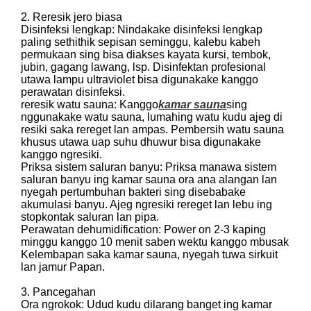
2. Reresik jero biasa
Disinfeksi lengkap: Nindakake disinfeksi lengkap
paling sethithik sepisan seminggu, kalebu kabeh
permukaan sing bisa diakses kayata kursi, tembok,
jubin, gagang lawang, lsp. Disinfektan profesional
utawa lampu ultraviolet bisa digunakake kanggo
perawatan disinfeksi.
reresik watu sauna: Kanggo
kamar sauna
sing
nggunakake watu sauna, lumahing watu kudu ajeg di
resiki saka rereget lan ampas. Pembersih watu sauna
khusus utawa uap suhu dhuwur bisa digunakake
kanggo ngresiki.
Priksa sistem saluran banyu: Priksa manawa sistem
saluran banyu ing kamar sauna ora ana alangan lan
nyegah pertumbuhan bakteri sing disebabake
akumulasi banyu. Ajeg ngresiki rereget lan lebu ing
stopkontak saluran lan pipa.
Perawatan dehumidification: Power on 2-3 kaping
minggu kanggo 10 menit saben wektu kanggo mbusak
Kelembapan saka kamar sauna, nyegah tuwa sirkuit
lan jamur Papan.
3. Pancegahan
Ora ngrokok: Udud kudu dilarang banget ing kamar