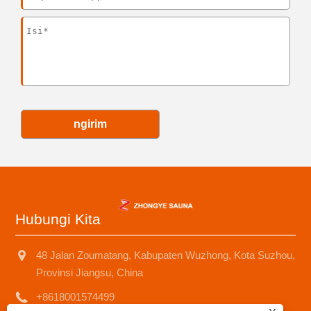
ngirim
Hubungi Kita
48 Jalan Zoumatang, Kabupaten Wuzhong, Kota Suzhou,
Provinsi Jiangsu, China
+8618001574499