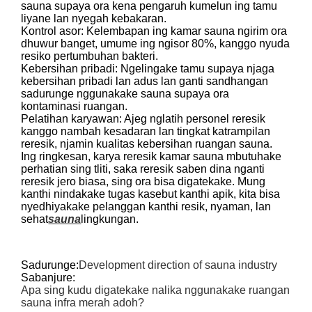
sauna supaya ora kena pengaruh kumelun ing tamu
liyane lan nyegah kebakaran.
Kontrol asor: Kelembapan ing kamar sauna ngirim ora
dhuwur banget, umume ing ngisor 80%, kanggo nyuda
resiko pertumbuhan bakteri.
Kebersihan pribadi: Ngelingake tamu supaya njaga
kebersihan pribadi lan adus lan ganti sandhangan
sadurunge nggunakake sauna supaya ora
kontaminasi ruangan.
Pelatihan karyawan: Ajeg nglatih personel reresik
kanggo nambah kesadaran lan tingkat katrampilan
reresik, njamin kualitas kebersihan ruangan sauna.
Ing ringkesan, karya reresik kamar sauna mbutuhake
perhatian sing tliti, saka reresik saben dina nganti
reresik jero biasa, sing ora bisa digatekake. Mung
kanthi nindakake tugas kasebut kanthi apik, kita bisa
nyedhiyakake pelanggan kanthi resik, nyaman, lan
sehat
sauna
lingkungan.
Sadurunge:
Development direction of sauna industry
Sabanjure:
Apa sing kudu digatekake nalika nggunakake ruangan
sauna infra merah adoh?