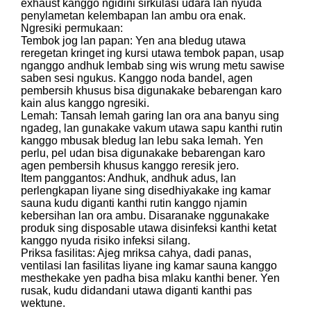
exhaust kanggo ngidini sirkulasi udara lan nyuda
penylametan kelembapan lan ambu ora enak.
Ngresiki permukaan:
Tembok jog lan papan: Yen ana bledug utawa
reregetan kringet ing kursi utawa tembok papan, usap
nganggo andhuk lembab sing wis wrung metu sawise
saben sesi ngukus. Kanggo noda bandel, agen
pembersih khusus bisa digunakake bebarengan karo
kain alus kanggo ngresiki.
Lemah: Tansah lemah garing lan ora ana banyu sing
ngadeg, lan gunakake vakum utawa sapu kanthi rutin
kanggo mbusak bledug lan lebu saka lemah. Yen
perlu, pel udan bisa digunakake bebarengan karo
agen pembersih khusus kanggo reresik jero.
Item panggantos: Andhuk, andhuk adus, lan
perlengkapan liyane sing disedhiyakake ing kamar
sauna kudu diganti kanthi rutin kanggo njamin
kebersihan lan ora ambu. Disaranake nggunakake
produk sing disposable utawa disinfeksi kanthi ketat
kanggo nyuda risiko infeksi silang.
Priksa fasilitas: Ajeg mriksa cahya, dadi panas,
ventilasi lan fasilitas liyane ing kamar sauna kanggo
mesthekake yen padha bisa mlaku kanthi bener. Yen
rusak, kudu didandani utawa diganti kanthi pas
wektune.