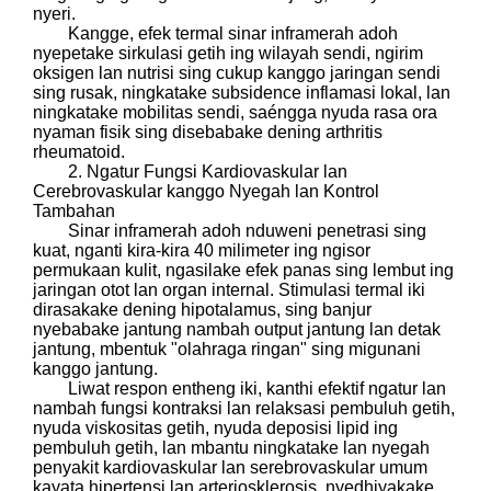
nyeri.
Kangge, efek termal sinar inframerah adoh
nyepetake sirkulasi getih ing wilayah sendi, ngirim
oksigen lan nutrisi sing cukup kanggo jaringan sendi
sing rusak, ningkatake subsidence inflamasi lokal, lan
ningkatake mobilitas sendi, saéngga nyuda rasa ora
nyaman fisik sing disebabake dening arthritis
rheumatoid.
2. Ngatur Fungsi Kardiovaskular lan
Cerebrovaskular kanggo Nyegah lan Kontrol
Tambahan
Sinar inframerah adoh nduweni penetrasi sing
kuat, nganti kira-kira 40 milimeter ing ngisor
permukaan kulit, ngasilake efek panas sing lembut ing
jaringan otot lan organ internal. Stimulasi termal iki
dirasakake dening hipotalamus, sing banjur
nyebabake jantung nambah output jantung lan detak
jantung, mbentuk "olahraga ringan" sing migunani
kanggo jantung.
Liwat respon entheng iki, kanthi efektif ngatur lan
nambah fungsi kontraksi lan relaksasi pembuluh getih,
nyuda viskositas getih, nyuda deposisi lipid ing
pembuluh getih, lan mbantu ningkatake lan nyegah
penyakit kardiovaskular lan serebrovaskular umum
kayata hipertensi lan arteriosklerosis, nyedhiyakake