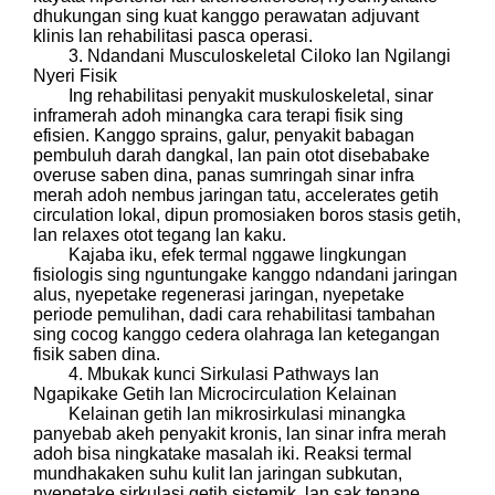
dhukungan sing kuat kanggo perawatan adjuvant
klinis lan rehabilitasi pasca operasi.
3. Ndandani Musculoskeletal Ciloko lan Ngilangi
Nyeri Fisik
Ing rehabilitasi penyakit muskuloskeletal, sinar
inframerah adoh minangka cara terapi fisik sing
efisien. Kanggo sprains, galur, penyakit babagan
pembuluh darah dangkal, lan pain otot disebabake
overuse saben dina, panas sumringah sinar infra
merah adoh nembus jaringan tatu, accelerates getih
circulation lokal, dipun promosiaken boros stasis getih,
lan relaxes otot tegang lan kaku.
Kajaba iku, efek termal nggawe lingkungan
fisiologis sing nguntungake kanggo ndandani jaringan
alus, nyepetake regenerasi jaringan, nyepetake
periode pemulihan, dadi cara rehabilitasi tambahan
sing cocog kanggo cedera olahraga lan ketegangan
fisik saben dina.
4. Mbukak kunci Sirkulasi Pathways lan
Ngapikake Getih lan Microcirculation Kelainan
Kelainan getih lan mikrosirkulasi minangka
panyebab akeh penyakit kronis, lan sinar infra merah
adoh bisa ningkatake masalah iki. Reaksi termal
mundhakaken suhu kulit lan jaringan subkutan,
nyepetake sirkulasi getih sistemik, lan sak tenane