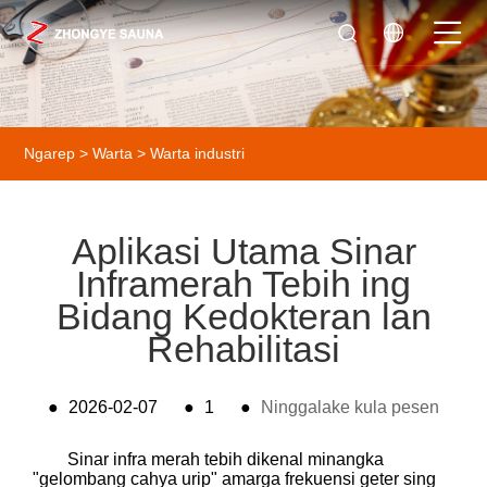
Ngarep
>
Warta
>
Warta industri
Aplikasi Utama Sinar
Inframerah Tebih ing
Bidang Kedokteran lan
Rehabilitasi
●
2026-02-07
●
1
●
Ninggalake kula pesen
Sinar infra merah tebih dikenal minangka
"gelombang cahya urip" amarga frekuensi geter sing