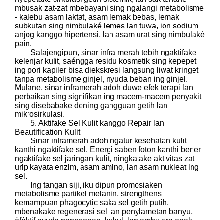
mbusak zat-zat mbebayani sing ngalangi metabolisme
- kalebu asam laktat, asam lemak bebas, lemak
subkutan sing nimbulaké lemes lan tuwa, ion sodium
anjog kanggo hipertensi, lan asam urat sing nimbulaké
pain.
Salajengipun, sinar infra merah tebih ngaktifake
kelenjar kulit, saéngga residu kosmetik sing kepepet
ing pori kapiler bisa diekskresi langsung liwat kringet
tanpa metabolisme ginjel, nyuda beban ing ginjel.
Mulane, sinar inframerah adoh duwe efek terapi lan
perbaikan sing signifikan ing macem-macem penyakit
sing disebabake dening gangguan getih lan
mikrosirkulasi.
5. Aktifake Sel Kulit kanggo Repair lan
Beautification Kulit
Sinar inframerah adoh ngatur kesehatan kulit
kanthi ngaktifake sel. Energi saben foton kanthi bener
ngaktifake sel jaringan kulit, ningkatake aktivitas zat
urip kayata enzim, asam amino, lan asam nukleat ing
sel.
Ing tangan siji, iku dipun promosiaken
metabolisme partikel melanin, strengthens
kemampuan phagocytic saka sel getih putih,
mbenakake regenerasi sel lan penylametan banyu,