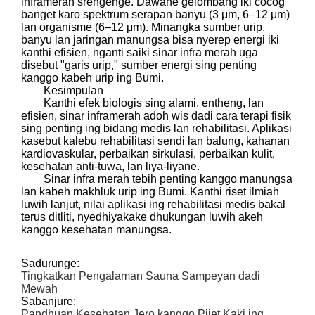
inframerah srengenge. Dawane gelombang iki cocog
banget karo spektrum serapan banyu (3 μm, 6–12 μm)
lan organisme (6–12 μm). Minangka sumber urip,
banyu lan jaringan manungsa bisa nyerep energi iki
kanthi efisien, nganti saiki sinar infra merah uga
disebut "garis urip," sumber energi sing penting
kanggo kabeh urip ing Bumi.
Kesimpulan
Kanthi efek biologis sing alami, entheng, lan
efisien, sinar inframerah adoh wis dadi cara terapi fisik
sing penting ing bidang medis lan rehabilitasi. Aplikasi
kasebut kalebu rehabilitasi sendi lan balung, kahanan
kardiovaskular, perbaikan sirkulasi, perbaikan kulit,
kesehatan anti-tuwa, lan liya-liyane.
Sinar infra merah tebih penting kanggo manungsa
lan kabeh makhluk urip ing Bumi. Kanthi riset ilmiah
luwih lanjut, nilai aplikasi ing rehabilitasi medis bakal
terus ditliti, nyedhiyakake dhukungan luwih akeh
kanggo kesehatan manungsa.
Sadurunge:
Tingkatkan Pengalaman Sauna Sampeyan dadi
Mewah
Sabanjure:
Pandhuan Kesehatan Jero kanggo Pijet Kaki ing