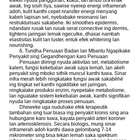
èfèktif nyuda panggonan, kukul, lan ambu ora enak
awak. Ing sisih liya, sawise nyerep energi inframerah
adoh, kulit kanthi cepet nransfer energi menyang
kabeh lapisan sel, nyebabake resonansi lan
restrukturisasi sakabehe. Iki smoothes epidermis,
ndandani rusak lan rusak serat connective ing dermis,
tightens jaringan lemak ngeculke, dhasar nambah
elastisitas kulit lan luster, entuk efek whitening lan
nourishing.
6. Tundha Penuaan Badan lan Mbantu Ngapikake
Penyakit sing Gegandhengan karo Penuaan
Penuaan diiringi nyuda aktivitas sel, metabolisme
kalem, fungsi kekebalan awak saya lemah, lan akeh
penyakit sing mboko sithik muncul kanthi tuwa. Sinar
infra merah tebih ningkatake fungsi awak sakabèhé
ing tingkat sel kanthi ngaktifake sel jaringan,
ningkatake produksi enzim, nyepetake metabolisme,
lan nguatake sistem kekebalan awak, kanthi signifikan
nyuda lan ningkatake proses penuaan.
Dheweke uga nuduhake efek terapeutik
tambahan sing luar biasa ing penyakit kronis sing ana
hubungane karo tuwa, kayata penyakit arteri koroner
lan arteriosklerosis. Secara biologis, mung sinar
inframerah adoh kanthi dawa gelombang 7-14
mikrometer sing bisa tekan lemah saka spektrum