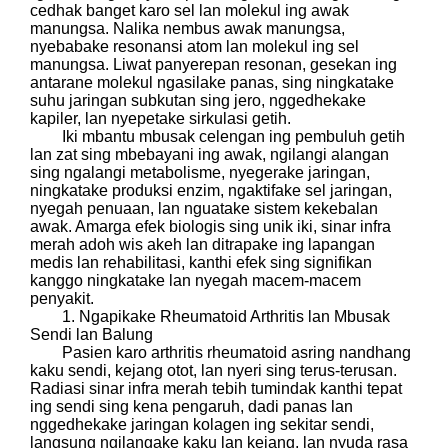
cedhak banget karo sel lan molekul ing awak
manungsa. Nalika nembus awak manungsa,
nyebabake resonansi atom lan molekul ing sel
manungsa. Liwat panyerepan resonan, gesekan ing
antarane molekul ngasilake panas, sing ningkatake
suhu jaringan subkutan sing jero, nggedhekake
kapiler, lan nyepetake sirkulasi getih.
Iki mbantu mbusak celengan ing pembuluh getih
lan zat sing mbebayani ing awak, ngilangi alangan
sing ngalangi metabolisme, nyegerake jaringan,
ningkatake produksi enzim, ngaktifake sel jaringan,
nyegah penuaan, lan nguatake sistem kekebalan
awak. Amarga efek biologis sing unik iki, sinar infra
merah adoh wis akeh lan ditrapake ing lapangan
medis lan rehabilitasi, kanthi efek sing signifikan
kanggo ningkatake lan nyegah macem-macem
penyakit.
1. Ngapikake Rheumatoid Arthritis lan Mbusak
Sendi lan Balung
Pasien karo arthritis rheumatoid asring nandhang
kaku sendi, kejang otot, lan nyeri sing terus-terusan.
Radiasi sinar infra merah tebih tumindak kanthi tepat
ing sendi sing kena pengaruh, dadi panas lan
nggedhekake jaringan kolagen ing sekitar sendi,
langsung ngilangake kaku lan kejang, lan nyuda rasa