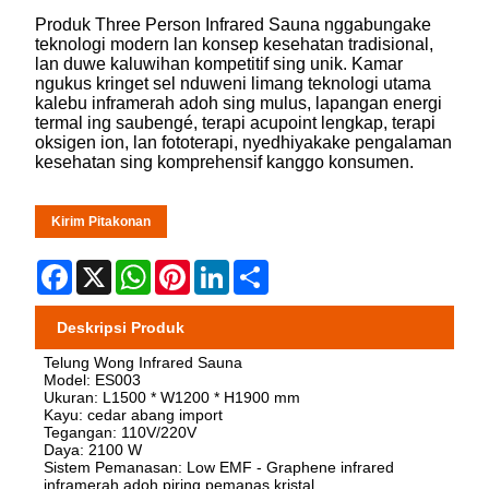
Produk Three Person Infrared Sauna nggabungake
teknologi modern lan konsep kesehatan tradisional,
lan duwe kaluwihan kompetitif sing unik. Kamar
ngukus kringet sel nduweni limang teknologi utama
kalebu inframerah adoh sing mulus, lapangan energi
termal ing saubengé, terapi acupoint lengkap, terapi
oksigen ion, lan fototerapi, nyedhiyakake pengalaman
kesehatan sing komprehensif kanggo konsumen.
Kirim Pitakonan
Facebook
X
WhatsApp
Pinterest
LinkedIn
Share
Deskripsi Produk
Telung Wong Infrared Sauna
Model: ES003
Ukuran: L1500 * W1200 * H1900 mm
Kayu: cedar abang import
Tegangan: 110V/220V
Daya: 2100 W
Sistem Pemanasan: Low EMF - Graphene infrared
inframerah adoh piring pemanas kristal