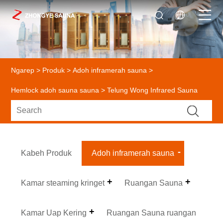
Ngarep
>
Produk
>
Adoh inframerah sauna
>
Hemlock adoh sauna sauna
> Telung Wong Infrared Sauna
Kabeh Produk
Adoh inframerah sauna
Kamar steaming kringet
Ruangan Sauna
Kamar Uap Kering
Ruangan Sauna ruangan