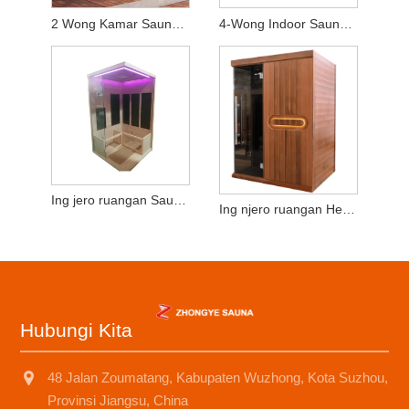
2 Wong Kamar Sauna Kayu kanggo Sauna Infrared
4-Wong Indoor Sauna Infra Merah Jauh - Kayu Hemlock Berkualitas Tinggi
Ing jero ruangan Sauna Infra Merah Tebih 2-3 Wong Hemlock Kayu
Ing njero ruangan Hemlock Kayu 2-3 Wong Garing SaunaRoom
Hubungi Kita
48 Jalan Zoumatang, Kabupaten Wuzhong, Kota Suzhou,
Provinsi Jiangsu, China