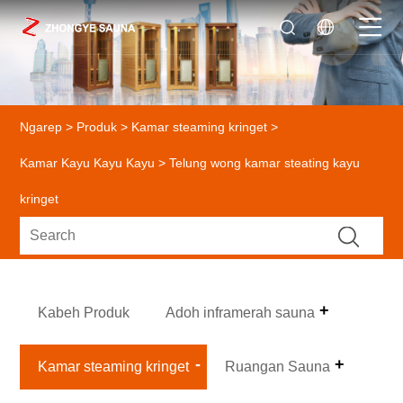
Ngarep
>
Produk
>
Kamar steaming kringet
>
Kamar Kayu Kayu Kayu
> Telung wong kamar steating kayu
kringet
Kabeh Produk
Adoh inframerah sauna
Kamar steaming kringet
Ruangan Sauna