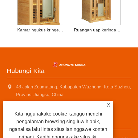
Kamar ngukus kringet kayu wong tunggal
Ruangan uap keringat kayu mobile
Hubungi Kita
48 Jalan Zoumatang, Kabupaten Wuzhong, Kota Suzhou,
Provinsi Jiangsu, China
X
+8618001574499
Kita nggunakake cookie kanggo menehi
saunad688@163.com
pengalaman browsing sing luwih apik,
nganalisa lalu lintas situs lan nggawe konten
pribadi. Kanthi nggunakake situs iki,