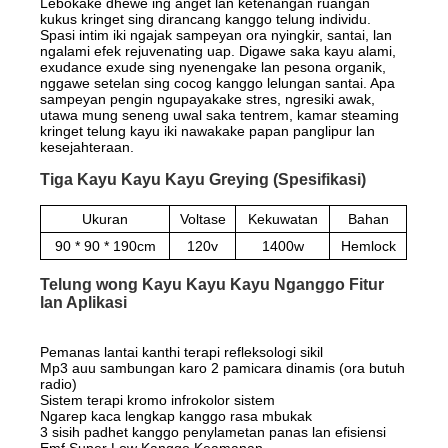
Lebokake dhewe ing anget lan ketenangan ruangan
kukus kringet sing dirancang kanggo telung individu.
Spasi intim iki ngajak sampeyan ora nyingkir, santai, lan
ngalami efek rejuvenating uap. Digawe saka kayu alami,
exudance exude sing nyenengake lan pesona organik,
nggawe setelan sing cocog kanggo lelungan santai. Apa
sampeyan pengin ngupayakake stres, ngresiki awak,
utawa mung seneng uwal saka tentrem, kamar steaming
kringet telung kayu iki nawakake papan panglipur lan
kesejahteraan.
Tiga Kayu Kayu Kayu Greying (Spesifikasi)
Ukuran
Voltase
Kekuwatan
Bahan
90 * 90 * 190cm
120v
1400w
Hemlock
Telung wong Kayu Kayu Kayu Nganggo Fitur
lan Aplikasi
Pemanas lantai kanthi terapi refleksologi sikil
Mp3 auu sambungan karo 2 pamicara dinamis (ora butuh
radio)
Sistem terapi kromo infrokolor sistem
Ngarep kaca lengkap kanggo rasa mbukak
3 sisih padhet kanggo penylametan panas lan efisiensi
Emf Super Low Kanggo Keamanan