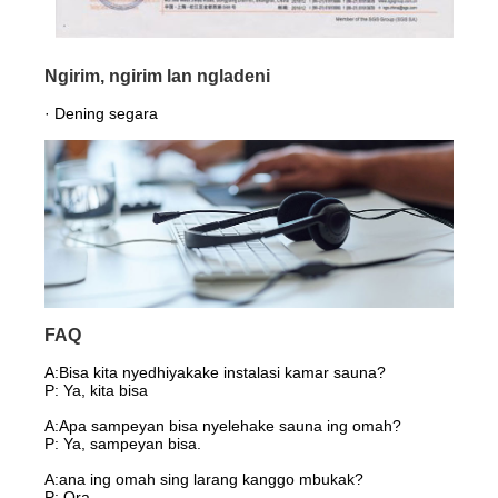
Ngirim, ngirim lan ngladeni
· Dening segara
FAQ
A:
Bisa kita nyedhiyakake instalasi kamar sauna?
P: Ya, kita bisa
A:Apa sampeyan bisa nyelehake sauna ing omah?
P: Ya, sampeyan bisa.
A:ana ing omah sing larang kanggo mbukak?
P: Ora