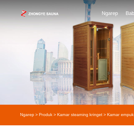
Ngarep
Bab
Ngarep
>
Produk
>
Kamar steaming kringet
>
Kamar empuk 