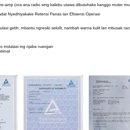
e-amp (ora ana radio sing kalebu utawa dibutuhake kanggo muter mus
at Nyedhiyakake Retensi Panas lan Efisiensi Operasi
asi getih, mbantu ngresiki selulit, nambah warna kulit lan mbusak ra
 instalasi ing njaba ruangan
ptimal