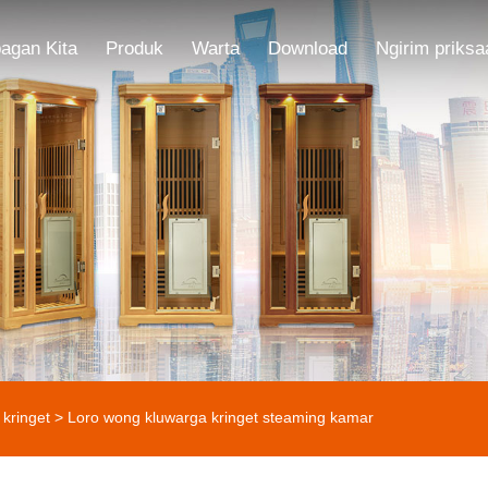
agan Kita
Produk
Warta
Download
Ngirim priksa
kringet
> Loro wong kluwarga kringet steaming kamar