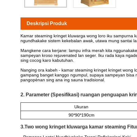
Deskripsi Produk
Kamar steaming kringet kluwarga wong loro iku sampurna k
ngundhakake sistem kekebalan awak, utawa mung santai lan
Mangkene cara kerjane: lampu infra merah kita nggunakake
sampeyan kroso rejuvenated lan seger. Iku rada kaya ngadeg
sing cocog karo kabutuhan.
Nanging ora kabeh - kamar steaming kringet kringet wong 
gampang banget kanggo ngumpul, supaya sampeyan bisa nge
pangopènan sing ana ing sauna tradisional.
2. Parameter (Spesifikasi) ruangan penguapan kr
Ukuran
90*90*190cm
3.Two wong kringet kluwarga kamar steaming Fitur
· Pemanas Lantai Nyedhiyakake Terapi Refleksologi Kaki