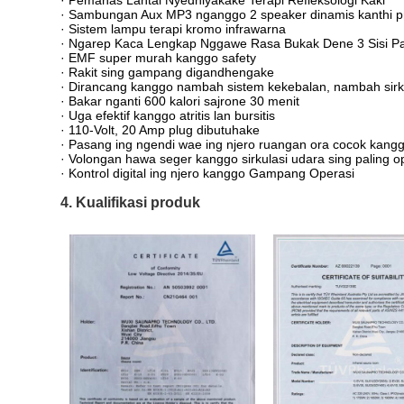
· Sambungan Aux MP3 nganggo 2 speaker dinamis kanthi pr
· Sistem lampu terapi kromo infrawarna
· Ngarep Kaca Lengkap Nggawe Rasa Bukak Dene 3 Sisi Pad
· EMF super murah kanggo safety
· Rakit sing gampang digandhengake
· Dirancang kanggo nambah sistem kekebalan, nambah sirkul
· Bakar nganti 600 kalori sajrone 30 menit
· Uga efektif kanggo atritis lan bursitis
· 110-Volt, 20 Amp plug dibutuhake
· Pasang ing ngendi wae ing njero ruangan ora cocok kanggo
· Volongan hawa seger kanggo sirkulasi udara sing paling o
· Kontrol digital ing njero kanggo Gampang Operasi
4. Kualifikasi produk