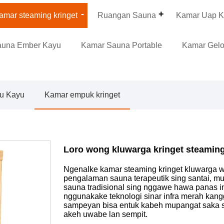
amar steaming kringet
Ruangan Sauna
Kamar Uap K
auna Ember Kayu
Kamar Sauna Portable
Kamar Gel
u Kayu
Kamar empuk kringet
Loro wong kluwarga kringet steamin
Ngenalke kamar steaming kringet kluwarga 
pengalaman sauna terapeutik sing santai, mu
sauna tradisional sing nggawe hawa panas i
nggunakake teknologi sinar infra merah kang
sampeyan bisa entuk kabeh mupangat saka sa
akeh uwabe lan sempit.