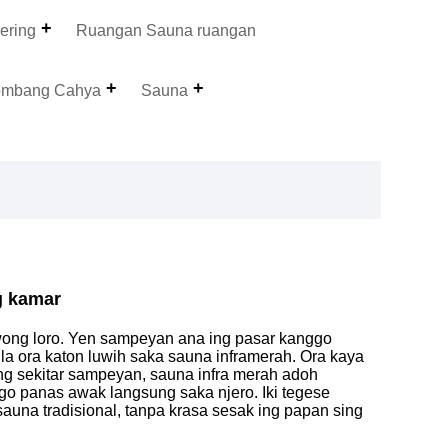
ering
Ruangan Sauna ruangan
ombang Cahya
Sauna
g kamar
wong loro. Yen sampeyan ana ing pasar kanggo
la ora katon luwih saka sauna inframerah. Ora kaya
ng sekitar sampeyan, sauna infra merah adoh
go panas awak langsung saka njero. Iki tegese
una tradisional, tanpa krasa sesak ing papan sing