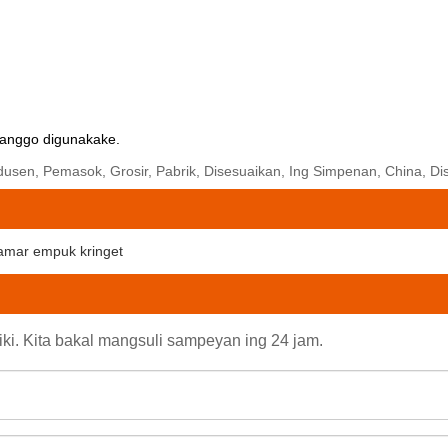
 kanggo digunakake.
usen, Pemasok, Grosir, Pabrik, Disesuaikan, Ing Simpenan, China, Di
amar empuk kringet
iki. Kita bakal mangsuli sampeyan ing 24 jam.