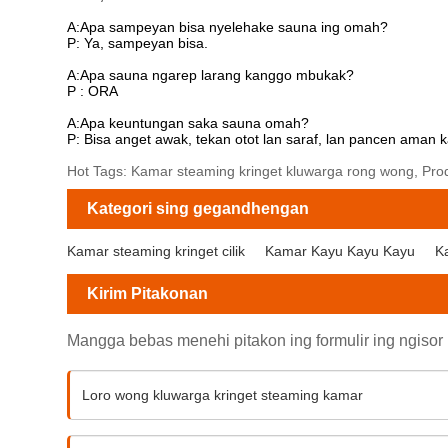
A:Apa sampeyan bisa nyelehake sauna ing omah?
P: Ya, sampeyan bisa.
A:Apa sauna ngarep larang kanggo mbukak?
P : ORA
A:Apa keuntungan saka sauna omah?
P: Bisa anget awak, tekan otot lan saraf, lan pancen aman
Hot Tags: Kamar steaming kringet kluwarga rong wong, Prod
Kategori sing gegandhengan
Kamar steaming kringet cilik
Kamar Kayu Kayu Kayu
K
Kirim Pitakonan
Mangga bebas menehi pitakon ing formulir ing ngisor 