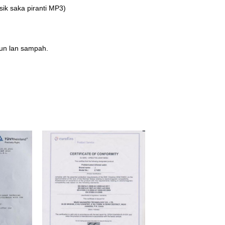
ik saka piranti MP3)
cun lan sampah.