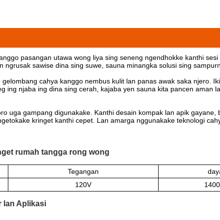
anggo pasangan utawa wong liya sing seneng ngendhokke kanthi sesi kr
 ngrusak sawise dina sing suwe, sauna minangka solusi sing sampur
 gelombang cahya kanggo nembus kulit lan panas awak saka njero. Iki
 ing njaba ing dina sing cerah, kajaba yen sauna kita pancen aman la
loro uga gampang digunakake. Kanthi desain kompak lan apik gayane, 
tokake kringet kanthi cepet. Lan amarga nggunakake teknologi cahya
inget rumah tangga rong wong
Tegangan
day
120V
140
 lan Aplikasi