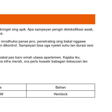
inget sing apik. Apa sampeyan pengin detoksifikasi awak,
na.
 mrodhuksi panas jero, penetrating sing bakal nggawe
n dikontrol. Sampeyan bisa uga nyetel suhu lan durasi sesi
bakal pas karo omah utawa apartemen. Kajaba iku,
 infra merah, ora perlu kuwatir babagan kekacoan lan
a
Bahan
0W
Hemlock