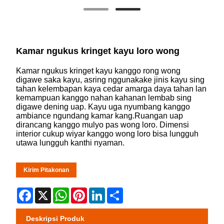
Kamar ngukus kringet kayu loro wong
Kamar ngukus kringet kayu kanggo rong wong
digawe saka kayu, asring nggunakake jinis kayu sing
tahan kelembapan kaya cedar amarga daya tahan lan
kemampuan kanggo nahan kahanan lembab sing
digawe dening uap. Kayu uga nyumbang kanggo
ambiance ngundang kamar kang.Ruangan uap
dirancang kanggo mulyo pas wong loro. Dimensi
interior cukup wiyar kanggo wong loro bisa lungguh
utawa lungguh kanthi nyaman.
Kirim Pitakonan
Facebook
X
WhatsApp
Pinterest
LinkedIn
Share
Deskripsi Produk