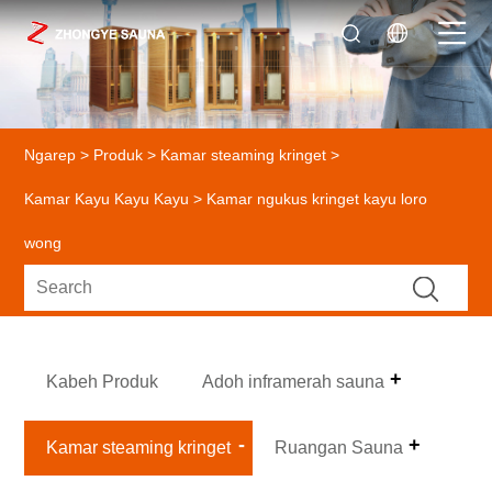
Ngarep
>
Produk
>
Kamar steaming kringet
>
Kamar Kayu Kayu Kayu
> Kamar ngukus kringet kayu loro
wong
Kabeh Produk
Adoh inframerah sauna
Kamar steaming kringet
Ruangan Sauna