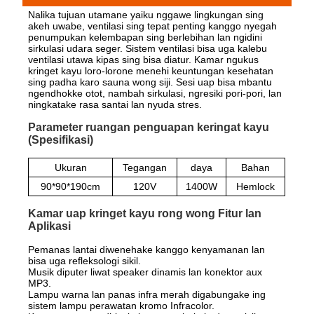
Nalika tujuan utamane yaiku nggawe lingkungan sing
akeh uwabe, ventilasi sing tepat penting kanggo nyegah
penumpukan kelembapan sing berlebihan lan ngidini
sirkulasi udara seger. Sistem ventilasi bisa uga kalebu
ventilasi utawa kipas sing bisa diatur. Kamar ngukus
kringet kayu loro-lorone menehi keuntungan kesehatan
sing padha karo sauna wong siji. Sesi uap bisa mbantu
ngendhokke otot, nambah sirkulasi, ngresiki pori-pori, lan
ningkatake rasa santai lan nyuda stres.
Parameter ruangan penguapan keringat kayu
(Spesifikasi)
Ukuran
Tegangan
daya
Bahan
90*90*190cm
120V
1400W
Hemlock
Kamar uap kringet kayu rong wong Fitur lan
Aplikasi
Pemanas lantai diwenehake kanggo kenyamanan lan
bisa uga refleksologi sikil.
Musik diputer liwat speaker dinamis lan konektor aux
MP3.
Lampu warna lan panas infra merah digabungake ing
sistem lampu perawatan kromo Infracolor.