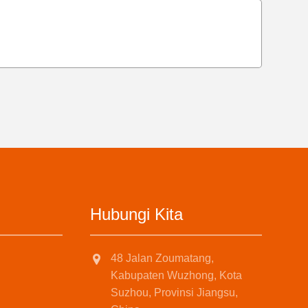
Hubungi Kita
48 Jalan Zoumatang,
Kabupaten Wuzhong, Kota
Suzhou, Provinsi Jiangsu,