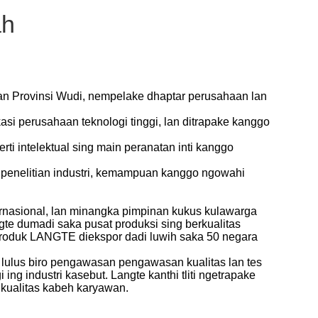
ah
an Provinsi Wudi, nempelake dhaptar perusahaan lan
i perusahaan teknologi tinggi, lan ditrapake kanggo
ti intelektual sing main peranatan inti kanggo
 penelitian industri, kemampuan kanggo ngowahi
ernasional, lan minangka pimpinan kukus kulawarga
te dumadi saka pusat produksi sing berkualitas
 Produk LANGTE diekspor dadi luwih saka 50 negara
s lulus biro pengawasan pengawasan kualitas lan tes
g industri kasebut. Langte kanthi tliti ngetrapake
 kualitas kabeh karyawan.