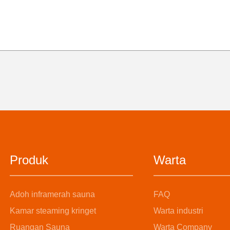
Produk
Warta
Adoh inframerah sauna
FAQ
Kamar steaming kringet
Warta industri
Ruangan Sauna
Warta Company