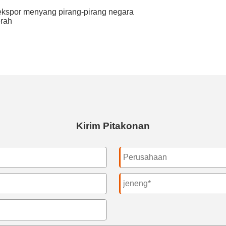
ekspor menyang pirang-pirang negara
erah
Kirim Pitakonan