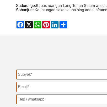
Sadurunge:
Bubar, ruangan Lang Tehan Steam wis di
Sabanjure:
Kauntungan saka sauna sing adoh infram
Facebook
X
WhatsApp
Pinterest
LinkedIn
Share