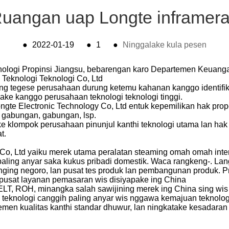
uangan uap Longte inframer
●
2022-01-19
●
1
●
Ninggalake kula pesen
nologi Propinsi Jiangsu, bebarengan karo Departemen Keuang
Teknologi Teknologi Co, Ltd
g tegese perusahaan durung ketemu kahanan kanggo identifikas
ke kanggo perusahaan teknologi teknologi tinggi.
ngte Electronic Technology Co, Ltd entuk kepemilikan hak proper
gabungan, gabungan, lsp.
 klompok perusahaan pinunjul kanthi teknologi utama lan hak
t.
 Co, Ltd yaiku merek utama peralatan steaming omah omah int
ling anyar saka kukus pribadi domestik. Waca rangkeng-. Lang
enging negoro, lan pusat tes produk lan pembangunan produk.
0 pusat layanan pemasaran wis disiyapake ing China
, ELT, ROH, minangka salah sawijining merek ing China sing wi
knologi canggih paling anyar wis nggawa kemajuan teknologi in
men kualitas kanthi standar dhuwur, lan ningkatake kesadaran