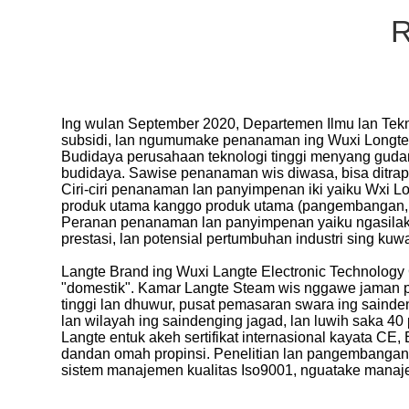
R
Ing wulan September 2020, Departemen Ilmu lan Tek
subsidi, lan ngumumake penanaman ing Wuxi Longte 
Budidaya perusahaan teknologi tinggi menyang gudan
budidaya. Sawise penanaman wis diwasa, bisa ditrapa
Ciri-ciri penanaman lan panyimpenan iki yaiku Wxi Lo
produk utama kanggo produk utama (pangembangan, 
Peranan penanaman lan panyimpenan yaiku ngasilake
prestasi, lan potensial pertumbuhan industri sing kuwa
Langte Brand ing Wuxi Langte Electronic Technology
"domestik". Kamar Langte Steam wis nggawe jaman pa
tinggi lan dhuwur, pusat pemasaran swara ing saind
lan wilayah ing saindenging jagad, lan luwih saka 4
Langte entuk akeh sertifikat internasional kayata CE
dandan omah propinsi. Penelitian lan pangembangan te
sistem manajemen kualitas Iso9001, nguatake manaje