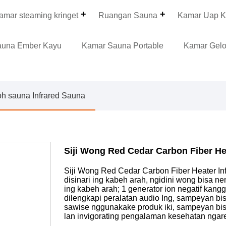
amar steaming kringet
Ruangan Sauna
Kamar Uap K
auna Ember Kayu
Kamar Sauna Portable
Kamar Gel
h sauna Infrared Sauna
Siji Wong Red Cedar Carbon Fiber He
Siji Wong Red Cedar Carbon Fiber Heater Inf
disinari ing kabeh arah, ngidini wong bisa n
ing kabeh arah; 1 generator ion negatif ka
dilengkapi peralatan audio Ing, sampeyan bi
sawise nggunakake produk iki, sampeyan bisa
lan invigorating pengalaman kesehatan ngar