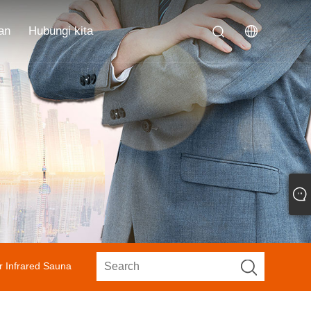
an
Hubungi kita
r Infrared Sauna