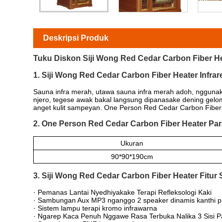
Deskripsi Produk
Tuku Diskon Siji Wong Red Cedar Carbon Fiber He
1. Siji Wong Red Cedar Carbon Fiber Heater Infr
Sauna infra merah, utawa sauna infra merah adoh, nggunak
njero, tegese awak bakal langsung dipanasake dening gelo
anget kulit sampeyan. One Person Red Cedar Carbon Fiber 
2. One Person Red Cedar Carbon Fiber Heater Par
Ukuran
90*90*190cm
3. Siji Wong Red Cedar Carbon Fiber Heater Fitur S
· Pemanas Lantai Nyedhiyakake Terapi Refleksologi Kaki
· Sambungan Aux MP3 nganggo 2 speaker dinamis kanthi pr
· Sistem lampu terapi kromo infrawarna
· Ngarep Kaca Penuh Nggawe Rasa Terbuka Nalika 3 Sisi Pa