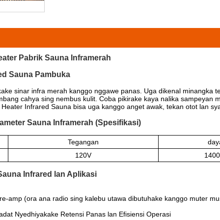
ater Pabrik Sauna Inframerah
ared Sauna Pambuka
ake sinar infra merah kanggo nggawe panas. Uga dikenal minangka te
mbang cahya sing nembus kulit. Coba pikirake kaya nalika sampeyan m
Heater Infrared Sauna bisa uga kanggo anget awak, tekan otot lan s
ameter Sauna Inframerah (Spesifikasi)
Tegangan
day
120V
140
auna Infrared lan Aplikasi
e-amp (ora ana radio sing kalebu utawa dibutuhake kanggo muter mu
dat Nyedhiyakake Retensi Panas lan Efisiensi Operasi