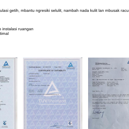
asi getih, mbantu ngresiki selulit, nambah nada kulit lan mbusak rac
o instalasi ruangan
timal