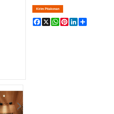
Kirim Pitakonan
Facebook
X
WhatsApp
Pinterest
LinkedIn
Share