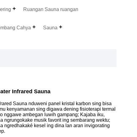
ering
Ruangan Sauna ruangan
ombang Cahya
Sauna
ater Infrared Sauna
rared Sauna nduweni panel kristal karbon sing bisa
emu kenyamanan sing digawa dening fisioterapi termal
nggo nggawe ambegan luwih gampang; Kajaba iku,
sa ngrungokake musik favorit ing sembarang wektu;
 ngredhakaké kesel ing dina lan aran invigorating
ep.