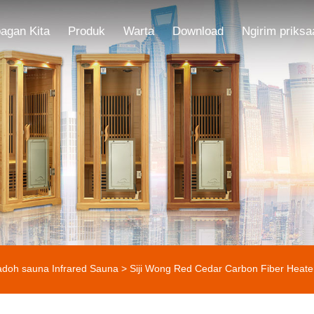
agan Kita
Produk
Warta
Download
Ngirim priksa
doh sauna Infrared Sauna
> Siji Wong Red Cedar Carbon Fiber Heate