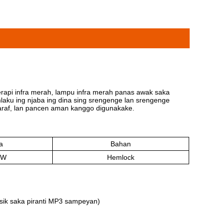
rapi infra merah, lampu infra merah panas awak saka
laku ing njaba ing dina sing srengenge lan srengenge
yaraf, lan pancen aman kanggo digunakake.
a
Bahan
0W
Hemlock
sik saka piranti MP3 sampeyan)