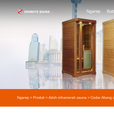
Ngarep
Bab
Ngarep
>
Produk
>
Adoh inframerah sauna
>
Cedar Abang a