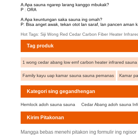
A:Apa sauna ngarep larang kanggo mbukak?
P : ORA
A:Apa keuntungan saka sauna ing omah?
P: Bisa anget awak, tekan otot lan saraf, lan pancen aman
Hot Tags: Siji Wong Red Cedar Carbon Fiber Heater Infrare
Tag produk
1 wong cedar abang low emf carbon heater infrared sauna
Family kayu uap kamar sauna sauna pemanas
Kamar pa
Kategori sing gegandhengan
Hemlock adoh sauna sauna
Cedar Abang adoh sauna Inf
Kirim Pitakonan
Mangga bebas menehi pitakon ing formulir ing ngisor 