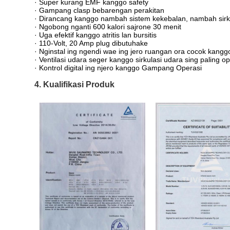
· Super kurang EMF kanggo safety
· Gampang clasp bebarengan perakitan
· Dirancang kanggo nambah sistem kekebalan, nambah sirkul
· Ngobong nganti 600 kalori sajrone 30 menit
· Uga efektif kanggo atritis lan bursitis
· 110-Volt, 20 Amp plug dibutuhake
· Nginstal ing ngendi wae ing jero ruangan ora cocok kangg
· Ventilasi udara seger kanggo sirkulasi udara sing paling op
· Kontrol digital ing njero kanggo Gampang Operasi
4. Kualifikasi Produk