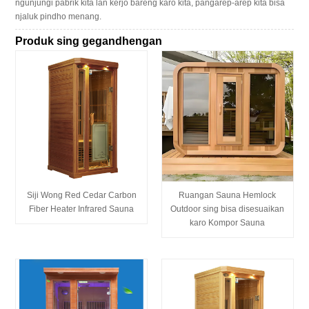
ngunjungi pabrik kita lan kerjo bareng karo kita, pangarep-arep kita bisa
njaluk pindho menang.
Produk sing gegandhengan
Siji Wong Red Cedar Carbon
Ruangan Sauna Hemlock
Fiber Heater Infrared Sauna
Outdoor sing bisa disesuaikan
karo Kompor Sauna