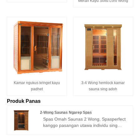
Merah Kayu Solid Loro Wong
Kamar ngukus kringet kayu
3-4 Wong hemlock kamar
padhet
sauna sing adoh
Produk Panas
2-Wong Saunas Ngarep Spas
Spas Omah Saunas 2 Wong, Spasperfect
kanggo pasangan utawa individu sing
pengin sesi kringet sing nyenengake,
nawakake pengalaman sing ora ana