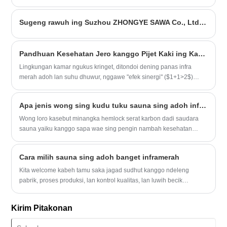
saiuna biasane digawe saka kayu sing berkualitas tinggi kayata
Cedar utawa minterake, lan entuk macem-macem ukuran lan gaya
Sugeng rawuh ing Suzhou ZHONGYE SAWA Co., Ltd kanggo ngliwati sertifikasi Dual FCC / CE
kanggo ngrampungake macem-macem papan lan pilihan estetis.
Modulitas "nuduhake desain sing bisa gampang dipasang lan
dibubarake, nggawe serbat tangan lan trep digunakake ing omah
Pandhuan Kesehatan Jero kanggo Pijet Kaki ing Kamar Ngukus Kringet
omah utawa komersial.
Lingkungan kamar ngukus kringet, ditondoi dening panas infra
merah adoh lan suhu dhuwur, nggawe "efek sinergi" ($1+1>2$)
nalika digabungake karo refleksologi.
Apa jenis wong sing kudu tuku sauna sing adoh inframerah.
Wong loro kasebut minangka hemlock serat karbon dadi saudara
sauna yaiku kanggo sapa wae sing pengin nambah kesehatan
sakabehe lan ngalami akeh mupangat kanggo nggunakake sauna
sauna biasa.
Cara milih sauna sing adoh banget inframerah
Kita welcome kabeh tamu saka jagad sudhut kanggo ndeleng
pabrik, proses produksi, lan kontrol kualitas, lan luwih becik
ngrembug babagan rega paling apik lan layanan sing paling apik
kanggo ketemu target sing migunani.
Kirim Pitakonan