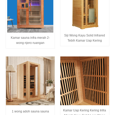
Siji Wong Kayu Solid Infrared
Kamar sauna infra merah 2-
Tebih Kamar Uap Kering
wong njero ruangan
Kamar Uap Kering Kering Infra
1 wong adoh sauna sauna