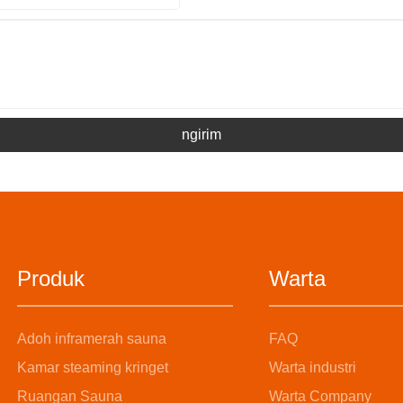
ngirim
Produk
Warta
Adoh inframerah sauna
FAQ
Kamar steaming kringet
Warta industri
Ruangan Sauna
Warta Company