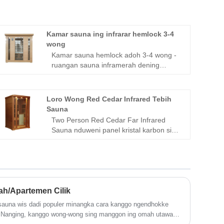
Kamar sauna ing infrarar hemlock 3-4
wong
Kamar sauna hemlock adoh 3-4 wong -
ruangan sauna inframerah dening
dokter sauna yaiku paragon saka
dhuwur - produk perawatan kesehatan -
perawatan luang. Dibangun ing dhasar
Loro Wong Red Cedar Infrared Tebih
hemlock premium, tekstur apik hemlock
Sauna
nuduhake kaendahan alam. Rintangan
Two Person Red Cedar Far Infrared
suhu sing apik banget lan stabilitas sing
Sauna nduweni panel kristal karbon sing
kuwat njamin ruangan sauna tetep
bisa disinari ing kabeh arah, supaya
kuwat sanajan nggunakake suhu sing
wong bisa nemu kenyamanan sing
dhuwur. Wangi Woody Alam saka
digawa dening fisioterapi termal ing
Hemlock nggawe tenang lan santai
kabeh arah; 1 generator ion negatif
kanggo nggawe ambegan luwih
gampang; Kajaba iku, dilengkapi
h/Apartemen Cilik
peralatan audio Ing, sampeyan bisa
, sauna wis dadi populer minangka cara kanggo ngendhokke
ngrungokake musik favorit ing
es. Nanging, kanggo wong-wong sing manggon ing omah utawa
sembarang wektu; sawise nggunakake