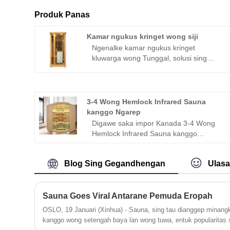
Produk Panas
Kamar ngukus kringet wong siji
Ngenalke kamar ngukus kringet
kluwarga wong Tunggal, solusi sing
sampurna kanggo sapa wae sing pengin
nemu keuntungan istirahat lan
rejuvenasi saka fisioterapi termal kanthi
kepenak ing omah dhewe. Dirancang
3-4 Wong Hemlock Infrared Sauna
kanggo kluwarga siji wong, kamar
kanggo Ngarep
ngukus kringet iki nawakake
Digawe saka impor Kanada 3-4 Wong
pengalaman Kamping unparalleled sing
Hemlock Infrared Sauna kanggo
dipun promosiaken kesehatan sakabèhé
Ngarep, sauna iki dirancang kanggo 3-4
lan wellbeing.Sakabèhé, Single wong
wong, nggabungaken teknologi dadi
kringet kringet kamar steaming iku
Blog Sing Gegandhengan
Ulas
panas infra merah adoh karo fitur cerdas
investasi penting kanggo sapa waé
lan pangguna-loropaken. Iki
looking kanggo prioritize rutin kesehatan
nggabungake pelestarian kesehatan lan
lan Kamping. Kanthi teknologi canggih,
istirahat, nggawe ruang sauna pribadi
Sauna Goes Viral Antarane Pemuda Eropah
pengalaman individu, lan fitur canggih,
eksklusif kanggo kulawarga sing sadar
OSLO, 19 Januari (Xinhua) - Sauna, sing tau dianggep minangka
iki minangka cara sing sampurna
kualitas. Ora ana instalasi rumit sing
kanggo wong setengah baya lan wong tuwa, entuk popularitas s
kanggo nemu kabeh mupangat
dibutuhake, ngimbangi safety lan