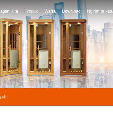
agan Kita
Produk
Warta
Download
Ngirim priksa
siji