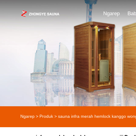
Ngarep
Bab
Ngarep
>
Produk
>
sauna infra merah hemlock kanggo wong 