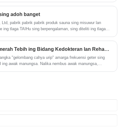
katon minangka alangan paling gedhe kanggo nikmati sauna.
produk iki, sampeyan bisa ngredhakaké
encana sing tepat lan ngrancang kanthi wajar, sampeyan bisa
kesel ing dina lan aran invigorating lan
jan ing papan sing winates. Artikel iki nglumpukake
sing adoh banget
invigorating pengalaman kesehatan
go mbangun sauna ruang cilik, kalebu kabeh saka pilihan
ngarep.
td, pabrik pabrik pabrik produk sauna sing misuwur lan
 ngrampungake masalah adaptasi sauna ing apartemen cilik
 ing tlaga TAIHu sing berpengalaman, sing diteliti ing tlaga
TaiShu sing misuwur. Bandara Internasional Sunan, kurang saka
portasi kasebut dikembangake banget.
Aplikasi Utama Sinar Inframerah Tebih ing Bidang Kedokteran lan Rehabilitasi
inangka "gelombang cahya urip" amarga frekuensi geter sing
kul ing awak manungsa. Nalika nembus awak manungsa,
ekul ing sel manungsa. Liwat panyerepan resonan, gesekan
as, sing ningkatake suhu jaringan subkutan sing jero,
 sirkulasi getih.