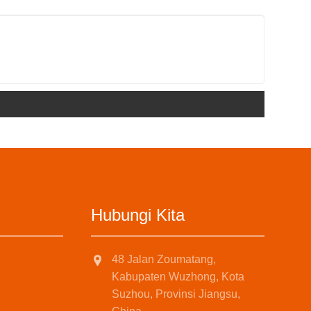
Hubungi Kita
48 Jalan Zoumatang,
Kabupaten Wuzhong, Kota
Suzhou, Provinsi Jiangsu,