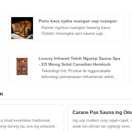
Pintu kaca njaba ruangan uap ruangan
Kamar ngukus ruangan lawang kaca
Outdor minangka seri sauna uap
ruangan ruangan dhuwur sing
nggabungake desain khusus,
pengalaman cerdas lan bahan tahan
cuaca ruangan. Didhukung dening 21
Luxury Infrared Tebih Ngarep Sauna Spa
taun pengalaman industri, menehi
- 2/3 Wong Solid Canadian Hemlock
layanan siji-mandeg saka desain kanggo
Teknologi Inti: Produk iki nggunakake
pangiriman. Sauna iki ndhukung
teknologi pemanasan inframerah adoh,
kustomisasi dimensi lengkap (wangun:
sing langsung anget awak tinimbang
tong minyak, omah kayu, bunder;
mung hawa ing saubengé. Cara iki luwih
ukuran: siji kanggo multi-wong; kayu:
an
lembut tinimbang sauna panas dhuwur
pinus Kanada, hemlock, cedar abang
tradisional, kanthi suhu biasane antara
kulon), sing cocok kanggo skenario
50°C - 65°C, dadi becik kanggo wong
kayata plataran, teras lan kemah.
sing seneng detoksifikasi tanpa panas
Carane Pas Sauna ing Oma
Dilengkapi panel kontrol cerdas LCD anti
banget.
 ritual kesehatan tradisional
Ing urip modern sing cepet-cepet
banyu / tahan debu (ndhukung kontrol
ing durung tau ana ing antarane
awak lan pikiran lan ngilangi str
suhu siji tombol, mode pemandangan