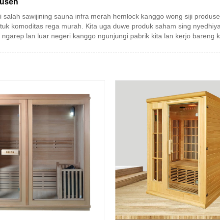
dusen
di salah sawijining sauna infra merah hemlock kanggo wong siji produs
tuk komoditas rega murah. Kita uga duwe produk saham sing nyedhiyak
ngarep lan luar negeri kanggo ngunjungi pabrik kita lan kerjo bareng k