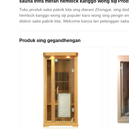
sauna infra merah hemlock kanggo wong siji Pro
Tuku produk saka pabrik kita sing diarani Zhongye, sing da
hemlock kanggo wong siji populer karo wong sing pengin en
diskon saka pabrik kita. Welcome kanca lan pelanggan saka 
Produk sing gegandhengan